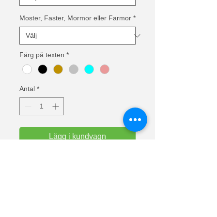
Moster, Faster, Mormor eller Farmor
*
Färg på texten
*
Antal
*
Lägg i kundvagn
Välj mellan Moster, Faster, Mormor
eller Farmor
Välj färg på texten: Vit, Svart, Guld,
Silver, Ljusblå eller Rosa
Text: Varning jag har en galen "välj"
och jag är inte rädd för att använda