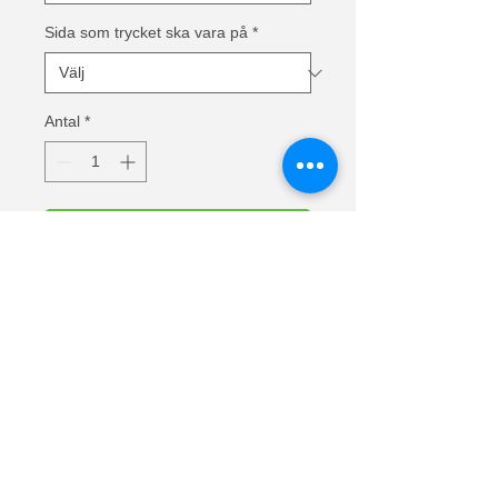
Sida som trycket ska vara på
*
Antal
*
Lägg i kundvagn
Text: Jag behöver ingen TERAPI Jag
behöver bara åka till STUGAN
Ladyfit t-shirts i ny design från Fruit of
the Loom med ny passform, längre
kroppslängd och smickrande
ringning. Feminin passform med
formade sidosömmarna.
Material: 100% bomull