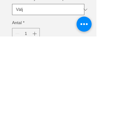
Antal
*
Lägg i kundvagn
Text: Jag behöver ingen TERAPI jag
behöver bara åka med HUSBILEN
Linne för herr i 100% bomull.
Material
100 % bomull (Heather Grey
97 % bomull, 3 % polyester)
Vikt
Vit – 160 g/m2, färg – 165 g/m2
Lunnarp 281