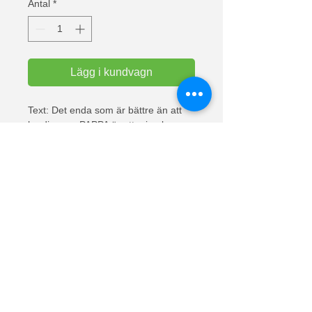
Antal
*
Lägg i kundvagn
Text: Det enda som är bättre än att 
ha dig som PAPPA är att mina barn 
har dig som FARFAR

Texten på baksidan (ryggen)

Pikétröja i klassisk passform. 3 
knappar, ton- i ton. Ärmslut med 
mudd. Tål tvätt i 60°C. Easy Care 
piké som håller färgen bra i många 
tvättar.

Material: Easy care 65% polyester, 
35% bomull.

Vikt vit: 170 g/m² vikt färg: 180 g/m².