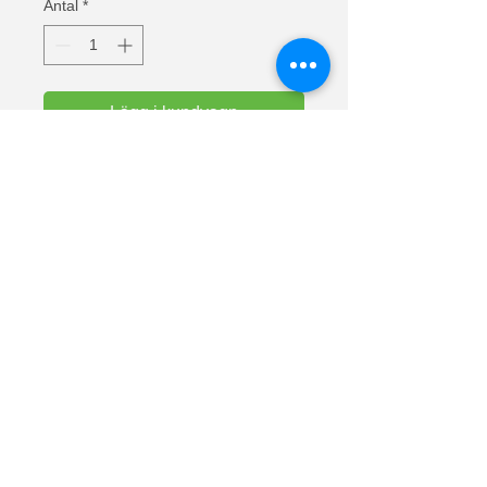
Antal
*
Lägg i kundvagn
Text: Det finns inget BÄTTRE än att
åka till STUGAN
Valueweight t-shirts från Fruit Of The
Loom. Halslinning i bomull/lycra för
komfort. Europas mest sålda t-shirts.
Material: 100% bomull (askgrå 97%
bomull och 3% polyester).
Vikt vit: 160 g/m² Vikt färg: 165 g/m².
Lunnarp 281
24794 Dalby
Skåne