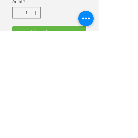
Antal
*
Lägg i kundvagn
Text: Jag behöver ingen TERAPI jag
behöver bara åka SKIDOR
Valueweight t-shirts från Fruit Of The
Loom. Halslinning i bomull/lycra för
komfort. Europas mest sålda t-shirts.
Material: 100% bomull (askgrå 97%
bomull och 3% polyester).
Vikt vit: 160 g/m² Vikt färg: 165 g/m².
Lunnarp 281
24794 Dalby
Skåne