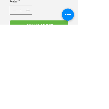
Antal
*
Lägg i kundvagn
Text: Jag behöver ingen TERAPI jag 
behöver bara åka till STUGAN
Valueweight t-shirts från Fruit Of The 
Loom. Halslinning i bomull/lycra för 
komfort. Europas mest sålda t-shirts.
Material: 100% bomull (askgrå 97% 
bomull och 3% polyester).
Vikt vit: 160 g/m² Vikt färg: 165 g/m².
Lunnarp 281
24794 Dalby
Skåne