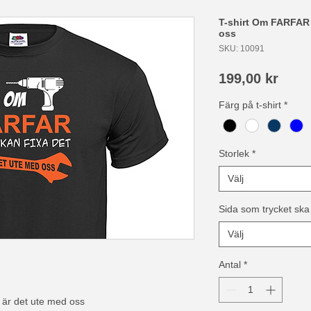
T-shirt Om FARFAR i
oss
SKU: 10091
Pris
199,00 kr
Färg på t-shirt
*
Storlek
*
Välj
Sida som trycket ska
Välj
Antal
*
 är det ute med oss