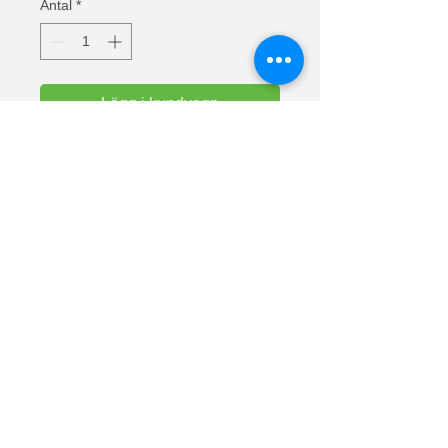
Antal
*
Lägg i kundvagn
Text: Stolt FRU till en jäkligt grym
MAKE
Valueweight t-shirts från Fruit Of The
Loom. Halslinning i bomull/lycra för
komfort. Europas mest sålda t-shirts.
Material: 100% bomull (askgrå 97%
bomull och 3% polyester).
Vikt vit: 160 g/m² Vikt färg: 165 g/m².
Lunnarp 281
24794 Dalby
Skåne