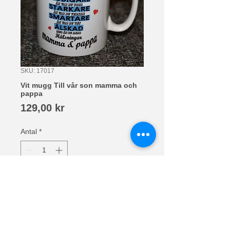
SKU: 17017
Vit mugg Till vår son mamma och
pappa
Pris
129,00 kr
Antal
*
Lägg i kundvagn
Vit mugg Till vår son
Tryck på 2 sidor