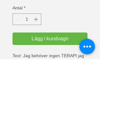
Antal
*
Lägg i kundvagn
Text: Jag behöver ingen TERAPI jag
behöver bara åka med HUSBILEN
ver4
AWD hoodie med täckt dragkedja.
Dubbelstickade detaljer och dubbelt
tyg i huvan med färgade dragsnören.
Känguruficka. Höger sidoficka har
liten öppning för hörlurssladden
genom foder och halsen har också
hållare för hörlurarsladdar. Mudd i
ärm och nertill. 80% bomull / 20%