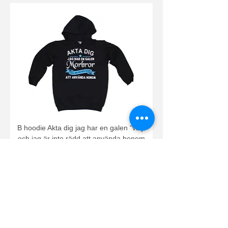
B hoodie Akta dig jag har en galen "välj"
och jag är inte rädd att använda honom
Pris
269,00 kr