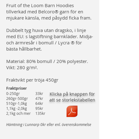
Fruit of the Loom Barn Hoodies
tillverkad med Belcoro® garn för en
mjukare känsla, med påsydd ficka fram.
Dubbelt tyg huva utan dragsko, i linje
med EU: s lagstiftning barnkläder. Midja-
och ärmresår i bomull / Lycra ® för
bästa hållbarhet.
Material: 80% bomull / 20% polyester.
Vikt: 280 g/m².
Fraktvikt per tröja 450gr
Fraktpriser
0-250gr
33kr
Klicka på knappen för
260gr-500gr
47kr
att se storlekstabellen
510gr-1,0kg
64kr
1,1kg -2,0kg
95kr
2,1kg och mer
135kr
Hämtning i Lunnarp 0kr eller enl. överenskommelse