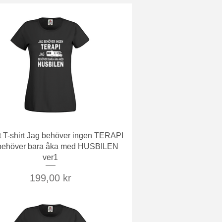
Snabbvisning
t T-shirt Jag behöver ingen TERAPI
behöver bara åka med HUSBILEN
ver1
Pris
199,00 kr