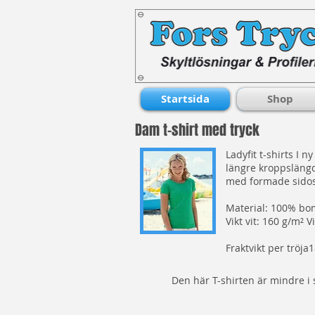
Startsida
Shop
Dam t-shirt med tryck
Ladyfit t-shirts I 
längre kroppsläng
med formade sid
Material: 100% bom
Vikt vit: 160 g/m² V
Fraktvikt per tröja
Den här T-shirten är mindre i 