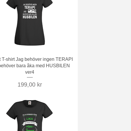
Snabbvisning
t T-shirt Jag behöver ingen TERAPI
behöver bara åka med HUSBILEN
ver4
Pris
199,00 kr