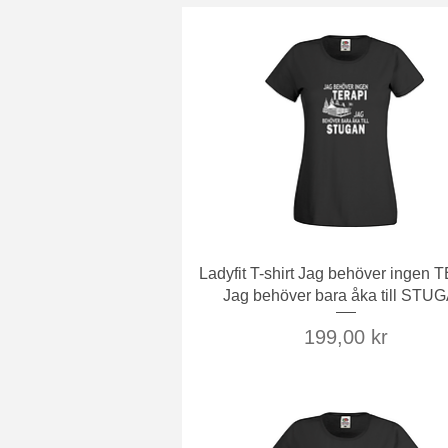
Snabbvisning
Ladyfit T-shirt Jag behöver ingen
Jag behöver bara åka till STU
Pris
199,00 kr