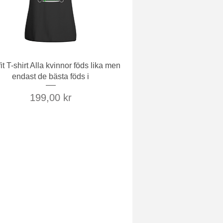
Snabbvisning
it T-shirt Alla kvinnor föds lika men
endast de bästa föds i
Pris
199,00 kr