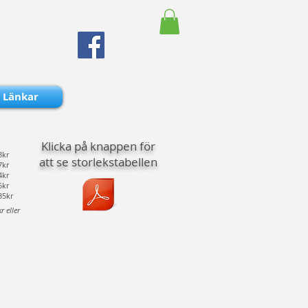
Länkar
Klicka på knappen för
3kr
att se storlekstabellen
7kr
4kr
5kr
35kr
 eller