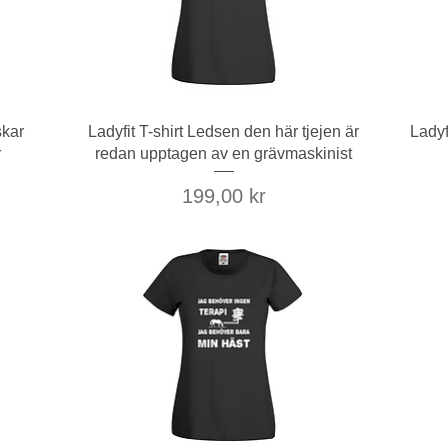
Snabbvisning
skar
Ladyfit T-shirt Ledsen den här tjejen är
Ladyf
r
redan upptagen av en grävmaskinist
Pris
199,00 kr