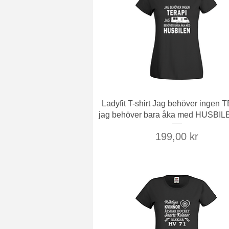
Snabbvisning
Ladyfit T-shirt Jag behöver ingen
jag behöver bara åka med HUSBIL
Pris
199,00 kr