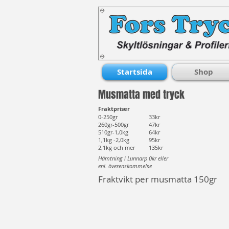
Startsida
Shop
Musmatta med tryck
Fraktpriser
0-250gr
33kr
260gr-500gr
47kr
510gr-1,0kg
64kr
1,1kg -2,0kg
95kr
2,1kg och mer
135kr
Hämtning i Lunnarp 0kr eller
enl. överenskommelse
Fraktvikt per musmatta 150gr