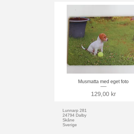
Snabbvisning
Musmatta med eget foto
Pris
129,00 kr
Lunnarp 281
24794 Dalby
Skåne
Sverige