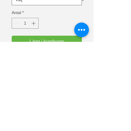
Antal
*
Lägg i kundvagn
Text: Vill du veta om det finns liv efter 
döden? jävlas med min son och få 
reda på det
Valueweight t-shirts från Fruit Of The 
Loom. Halslinning i bomull/lycra för 
komfort. Europas mest sålda t-shirts.
Material: 100% bomull (askgrå 97% 
bomull och 3% polyester).
Vikt vit: 160 g/m² Vikt färg: 165 g/m².