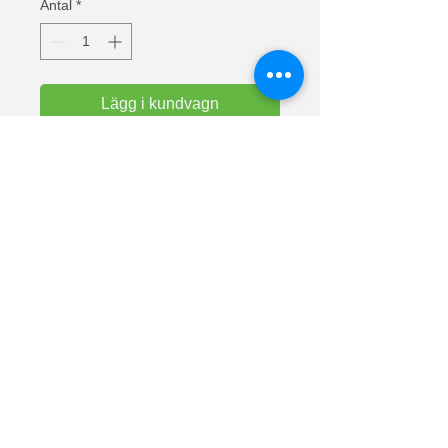
Antal
*
Lägg i kundvagn
Text: Jag behöver ingen Terapi jag 
behöver bara MIN HÄST
Valueweight t-shirts från Fruit Of The 
Loom. Halslinning i bomull/lycra för 
komfort. Europas mest sålda t-shirts.
Material: 100% bomull (askgrå 97% 
bomull och 3% polyester).
Vikt vit: 160 g/m² Vikt färg: 165 g/m².
Lunnarp 281