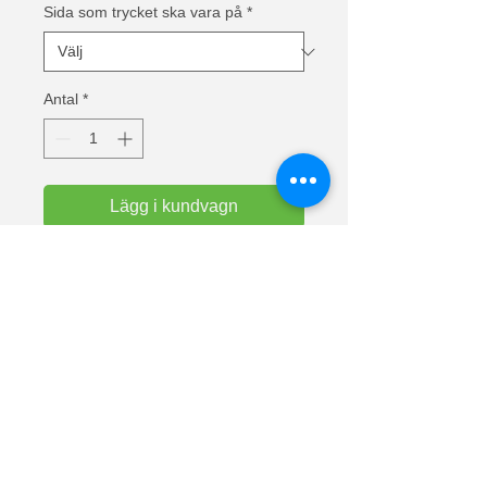
Sida som trycket ska vara på
*
Antal
*
Lägg i kundvagn
Text: Undersköterska Vi gör skillnad 
för Sverige
Super premium kvalitets t-shirt från 
Fruit Of The Loom. T-shirt med 
dubbelsöm i hals och ärmar. 
Halslinning i bomull/lycra. Tål tvätt i 
60°.
Material: 100% bomull (askgrå 97% 