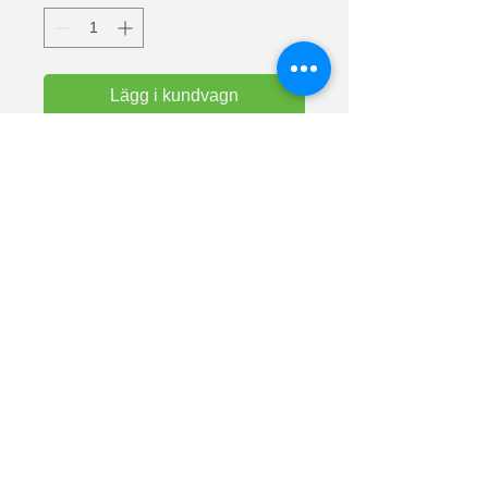
Lägg i kundvagn
Text: Cadillac
Super premium kvalitets t-shirt från 
Fruit Of The Loom. T-shirt med 
dubbelsöm i hals och ärmar. 
Halslinning i bomull/lycra. Tål tvätt i 
60°.
Material: 100% bomull (askgrå 97% 
bomull och 3% polyester.)
Vikt vit: 190 g/m² Vikt färg: 205 g/m².
Lunnarp 281
24794 Dalby