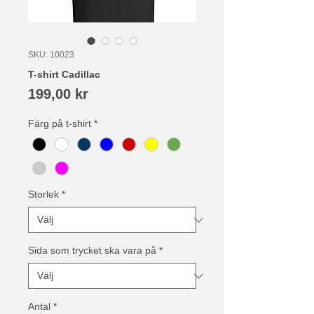
SKU: 10023
T-shirt Cadillac
Pris
199,00 kr
Färg på t-shirt
*
Storlek
*
Sida som trycket ska vara på
*
Antal
*