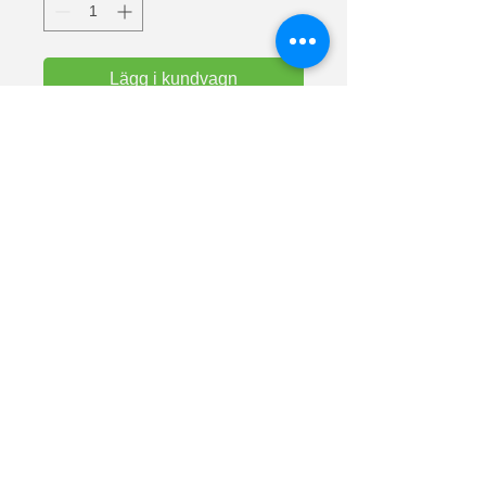
Lägg i kundvagn
Text: Don´t waste your time looking
back, you´re not going that way.
Valueweight t-shirts från Fruit Of The
Loom. Halslinning i bomull/lycra för
komfort. Europas mest sålda t-shirts.
Material: 100% bomull (askgrå 97%
bomull och 3% polyester).
Vikt vit: 160 g/m² Vikt färg: 165 g/m².
Lunnarp 281
24794 Dalby
Skåne
Sverige