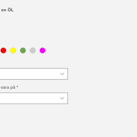
r en ÖL
 vara på
*