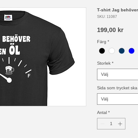
T-shirt Jag behöve
SKU: 11087
Pris
199,00 kr
Färg
*
Storlek
*
Välj
Sida som trycket ska
Välj
Antal
*