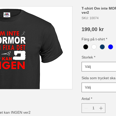
T-shirt Om inte MO
ver2
SKU: 10074
Pris
199,00 kr
Färg på t-shirt
*
Storlek
*
Välj
Sida som trycket ska
Välj
Antal
*
et kan INGEN ver2