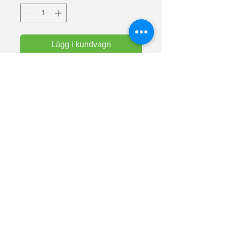
Lägg i kundvagn
Text: Pontiac
Super premium kvalitets t-shirt från
Fruit Of The Loom. T-shirt med
dubbelsöm i hals och ärmar.
Halslinning i bomull/lycra. Tål tvätt i
60°.
Material: 100% bomull (askgrå 97%
bomull och 3% polyester.)
Vikt vit: 190 g/m² Vikt färg: 205 g/m².
Lunnarp 281
24794 Dalby