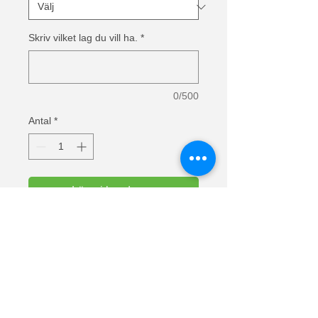
Skriv vilket lag du vill ha.
*
0/500
Antal
*
Lägg i kundvagn
Text: Riktiga män älskar hockey 
smarta män älskar "välj lag i lägg till 
text"
Super premium kvalitets t-shirt från 
Fruit Of The Loom. T-shirt med 
dubbelsöm i hals och ärmar. 