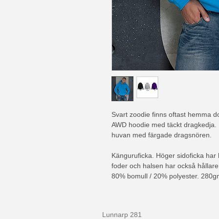
Svart zoodie finns oftast hemma d
AWD hoodie med täckt dragkedja. D
huvan med färgade dragsnören.
Känguruficka. Höger sidoficka har
foder och halsen har också hållare 
80% bomull / 20% polyester. 280g
Lunnarp 281