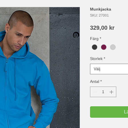
Munkjacka
SKU: 27001
Pris
329,00 kr
Färg
*
Storlek
*
Välj
Antal
*
L